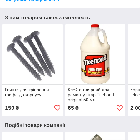
З цим товаром також замовляють
Гвинти для кріплення
Клей столярний для
Корп
грифа до корпусу
ремонту гітар Titebond
tele
original 50 мл
150
65
2 0
₴
₴
Подібні товари компанії