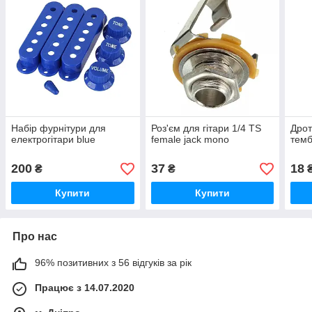
Набір фурнітури для
Роз'єм для гітари 1/4 TS
Дрот
електрогітари blue
female jack mono
темб
200
37
18
₴
₴
Купити
Купити
Про нас
96% позитивних з 56 відгуків за рік
Працює з 14.07.2020