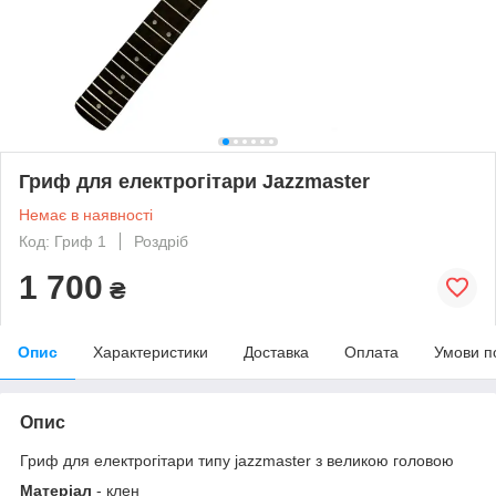
Гриф для електрогітари Jazzmaster
Немає в наявності
Код: Гриф 1
Роздріб
1 700
₴
Опис
Характеристики
Доставка
Оплата
Умови п
Опис
Гриф для електрогітари типу jazzmaster з великою головою
Матеріал
- клен