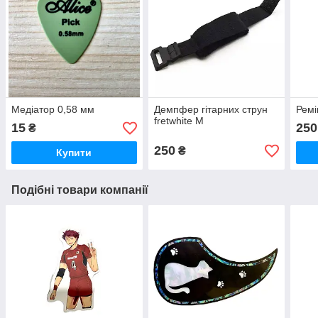
Медіатор 0,58 мм
Демпфер гітарних струн
Ремі
fretwhite M
15
250
₴
250
₴
Купити
Подібні товари компанії