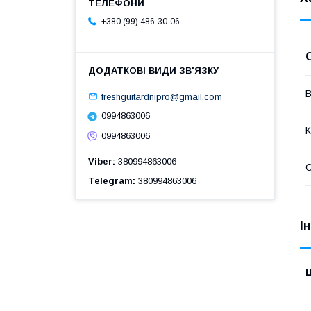
+380 (99) 486-30-06
В
freshguitardnipro@gmail.com
0994863006
К
0994863006
Viber
380994863006
Telegram
380994863006
І
Ц