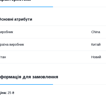
Основні атрибути
иробник
China
раїна виробник
Китай
Стан
Новий
нформація для замовлення
іна:
25 ₴