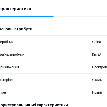
арактеристики
Основні атрибути
иробник
China
раїна виробник
Китай
ризначення
Електрог
атеріал
Сталь
Стан
Новий
Користувальницькі характеристики