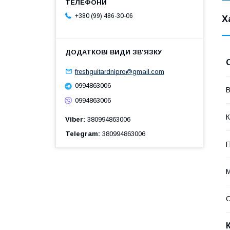
+380 (99) 486-30-06
Х
freshguitardnipro@gmail.com
0994863006
В
0994863006
К
Viber
380994863006
Telegram
380994863006
П
М