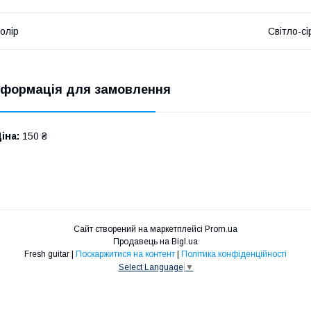
олір
Світло-сі
нформація для замовлення
іна:
150 ₴
Сайт створений на маркетплейсі
Prom.ua
Продавець на Bigl.ua
Fresh guitar |
Поскаржитися на контент
|
Політика конфіденційності
Select Language
▼