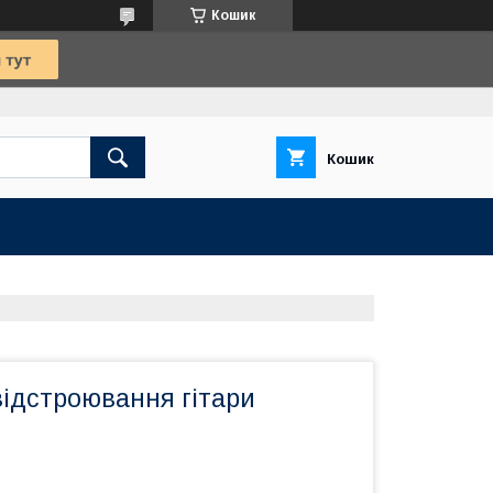
Кошик
Кошик
відстроювання гітари