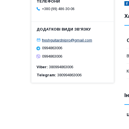
+380 (99) 486-30-06
Х
freshguitardnipro@gmail.com
0994863006
В
0994863006
Viber
380994863006
К
Telegram
380994863006
І
Ц