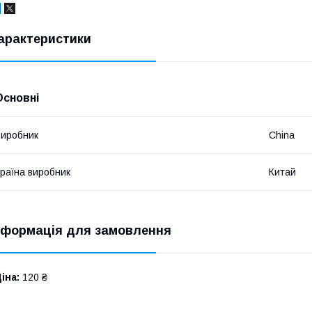
арактеристики
Основні
иробник
China
раїна виробник
Китай
нформація для замовлення
іна:
120 ₴