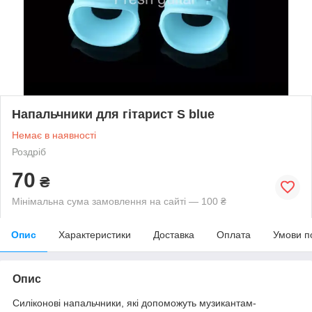
Напальчники для гітарист S blue
Немає в наявності
Роздріб
70
₴
Мінімальна сума замовлення на сайті — 100 ₴
Опис
Характеристики
Доставка
Оплата
Умови п
Опис
Силіконові напальчники, які допоможуть музикантам-