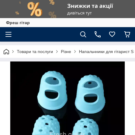
Фреш гітар
Товари та послуги
Різне
Напальчники для гітарист S 