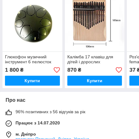
Глюкофон музичний
Калімба 17 клавіш для
Роз'
інструмент 6 пелюсток
дітей і дорослих
fema
1 800
870
37
₴
₴
Купити
Купити
Про нас
96% позитивних з 56 відгуків за рік
Працює з 14.07.2020
м. Дніпро