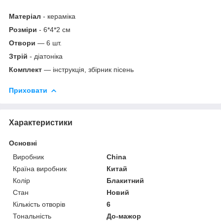
Матеріал
- кераміка
Розміри
- 6*4*2 см
Отвори
— 6 шт.
З
трій
- діатоніка
Комплект
— інструкція, збірник пісень
Приховати
Характеристики
Основні
Виробник
China
Країна виробник
Китай
Колір
Блакитний
Стан
Новий
Кількість отворів
6
Тональність
До-мажор