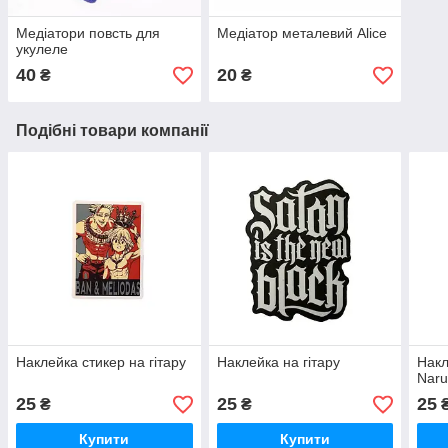
Медіатори повсть для
Медіатор металевий Alice
укулеле
40
20
₴
₴
Подібні товари компанії
Наклейка стикер на гітару
Наклейка на гітару
Накл
Naru
25
25
25
₴
₴
Купити
Купити