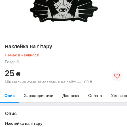
Наклейка на гітару
Немає в наявності
Роздріб
25
₴
Мінімальна сума замовлення на сайті — 100 ₴
Опис
Характеристики
Доставка
Оплата
Умови п
Опис
Наклейка на гітару