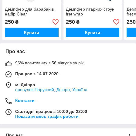
Демпфер для барабанів
Демпфер гітарних струн
Демп
набір Clear
fret wrap
fret
250
250
250
₴
₴
Купити
Купити
Про нас
96% позитивних з 56 відгуків за рік
Працює з 14.07.2020
м. Дніпро
провулок Парусний, Дніпро, Україна
Контакти
Сьогодні працює з 10:00 до 22:00
Показати весь графік роботи
Про нас