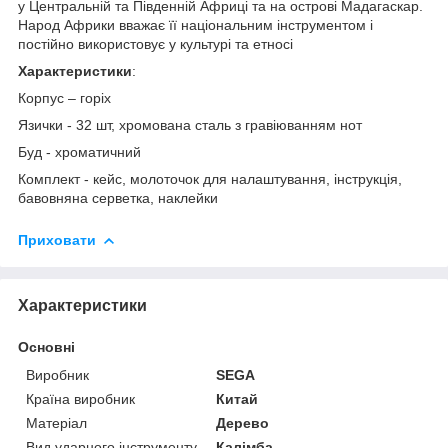
у Центральній та Південній Африці та на острові Мадагаскар.
Народ Африки вважає її національним інструментом і
постійно використовує у культурі та етносі
Характеристики
:
Корпус – горіх
Язички - 32 шт, хромована сталь з гравіюванням нот
Буд - хроматичний
Комплект - кейс, молоточок для налаштування, інструкція,
бавовняна серветка, наклейки
Приховати
Характеристики
Основні
Виробник
SEGA
Країна виробник
Китай
Матеріал
Дерево
Вид ударного інструменту
Калімба