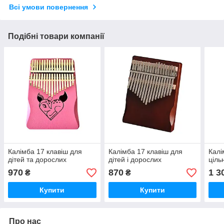
Всі умови повернення
Подібні товари компанії
Калімба 17 клавіш для
Калімба 17 клавіш для
Калі
дітей та дорослих
дітей і дорослих
ціль
970
870
1 3
₴
₴
Купити
Купити
Про нас