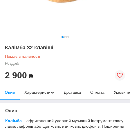
Калімба 32 клавіші
Немає в наявності
Роздріб
2 900
₴
Опис
Характеристики
Доставка
Оплата
Умови п
Опис
Калімба
– африканський ударний музичний інструмент класу
ламеллафонів або щипкових язичкових ідіофонів. Поширений